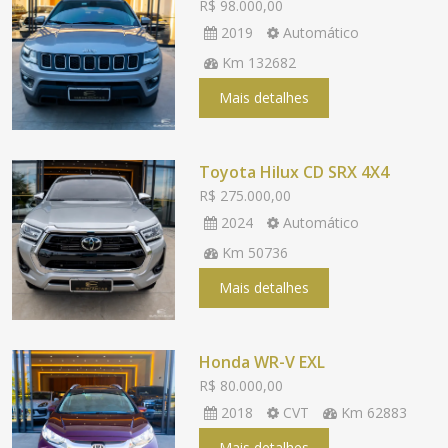
R$ 98.000,00
2019
Automático
Km 132682
Mais detalhes
Toyota Hilux CD SRX 4X4
R$ 275.000,00
2024
Automático
Km 50736
Mais detalhes
Honda WR-V EXL
R$ 80.000,00
2018
CVT
Km 62883
Mais detalhes