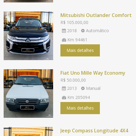
Mitsubishi Outlander Comfort
R$ 105.000,00
2018
Automático
Km 94461
Mais detalhes
Fiat Uno Mille Way Economy
R$ 50.000,00
2013
Manual
Km 205094
Mais detalhes
Jeep Compass Longitude 4X4