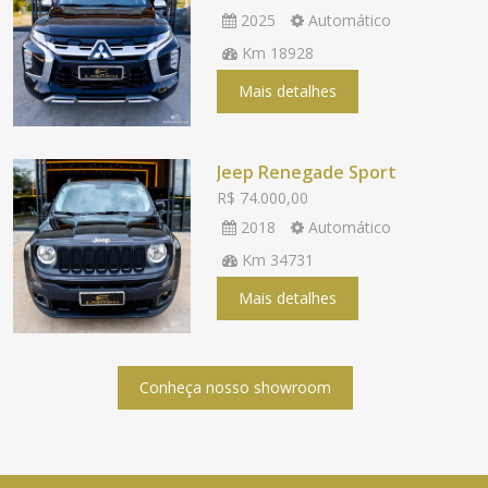
2025
Automático
Km 18928
Mais detalhes
Jeep Renegade Sport
R$ 74.000,00
2018
Automático
Km 34731
Mais detalhes
Conheça nosso showroom