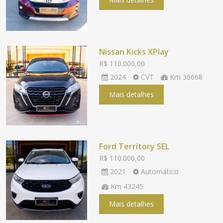
Nissan Kicks XPlay
R$ 110.000,00
2024
CVT
Km 36668
Mais detalhes
Ford Territory SEL
R$ 110.000,00
2021
Automático
Km 43245
Mais detalhes