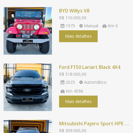
BYD Willys V8
R$ 110.000,00
1975
Manual
Km 0
Mais detalhes
Ford F150 Lariart Black 4X4
R$ 518.000,00
2025
Automático
Km 4596
Mais detalhes
Mitsubishi Pajero Sport HPE S 4X4
R$ 309.000,00