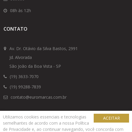
08h às 12h
CONTATO
Av. Dr. Otávio da Silva Bastos, 2991
Jd. Alvorada
São João da Boa Vista - SP
(19) 3633-7070
(19) 99288-7839
contato@euromarcas.com.br
Utilizamos cookies essenciais e tecnologias
ACEITAR
semelhantes de acordo com a nossa Política
© 2024 Euromarcas - Desenvolvido por
Nexutec Soluções
de Privacidade e, ao continuar navegando, você concorda com
Política de privacidade
|
Termos de uso